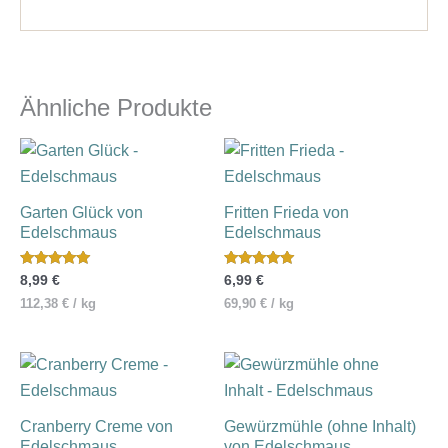
Ähnliche Produkte
Garten Glück von
Fritten Frieda von
Edelschmaus
Edelschmaus
Bewertet mit
Bewertet mit
8,99
€
6,99
€
5.00
5.00
von 5
von 5
112,38
€
/
kg
69,90
€
/
kg
Cranberry Creme von
Gewürzmühle (ohne Inhalt)
Edelschmaus
von Edelschmaus