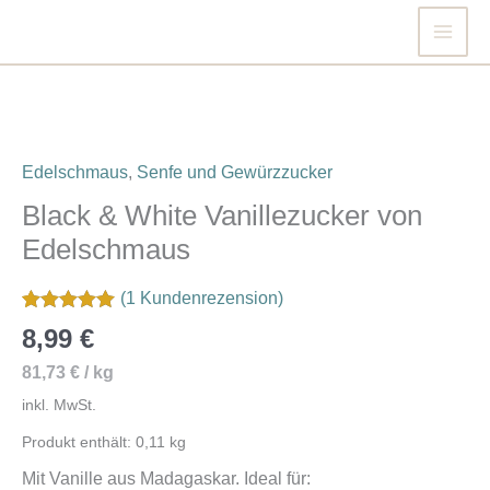
Zum
Inhalt
springen
Edelschmaus
,
Senfe und Gewürzzucker
Black & White Vanillezucker von
Edelschmaus
(
1
Kundenrezension)
Bewertet mit
1
8,99
€
5.00
von 5,
basierend
81,73
€
/
kg
auf
Kundenbewertung
inkl. MwSt.
Produkt enthält: 0,11
kg
Mit Vanille aus Madagaskar. Ideal für: