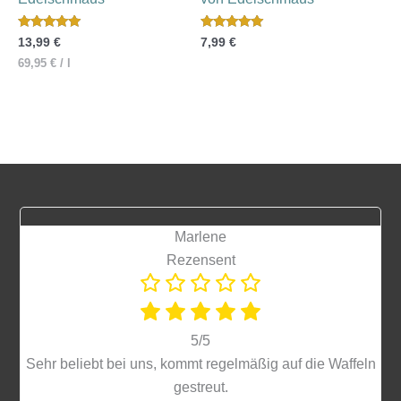
Bewertet mit
Bewertet mit
13,99
€
7,99
€
5.00
5.00
von 5
von 5
69,95
€
/
l
Marlene
Rezensent
5/5
Sehr beliebt bei uns, kommt regelmäßig auf die Waffeln
gestreut.