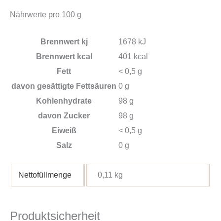
Nährwerte pro 100 g
Brennwert kj
1678
kJ
Brennwert kcal
401
kcal
Fett
< 0,5
g
davon
gesättigte Fettsäuren
0
g
Kohlenhydrate
98
g
davon
Zucker
98
g
Eiweiß
< 0,5
g
Salz
0
g
Nettofüllmenge
0,11 kg
Produktsicherheit