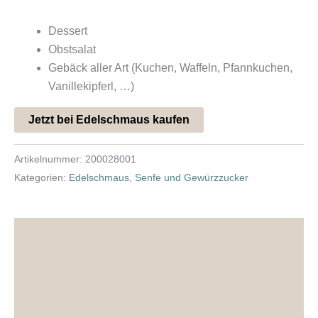
Dessert
Obstsalat
Gebäck aller Art (Kuchen, Waffeln, Pfannkuchen,
Vanillekipferl, …)
Jetzt bei Edelschmaus kaufen
Artikelnummer:
200028001
Kategorien:
Edelschmaus
,
Senfe und Gewürzzucker
Beschreibung
Zutaten & Nährwerte
Zusätzliche Informationen