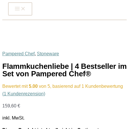
Zum
Inhalt
springen
Pampered Chef
,
Stoneware
Flammkuchenliebe | 4 Bestseller im
Set von Pampered Chef®
Bewertet mit
5.00
von 5, basierend auf
1
Kundenbewertung
(
1
Kundenrezension)
159,60
€
inkl. MwSt.