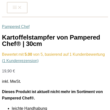
Zum
Inhalt
springen
Pampered Chef
Kartoffelstampfer von Pampered
Chef® | 30cm
Bewertet mit
5.00
von 5, basierend auf
1
Kundenbewertung
(
1
Kundenrezension)
19,90
€
inkl. MwSt.
Dieses Produkt ist aktuell nicht mehr im Sortiment von
Pampered Chef®.
leichte Handhabung