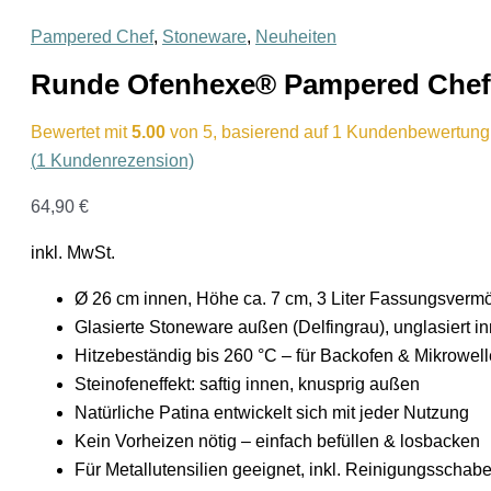
Pampered Chef
,
Stoneware
,
Neuheiten
Runde Ofenhexe® Pampered Chef®
Bewertet mit
5.00
von 5, basierend auf
1
Kundenbewertung
(
1
Kundenrezension)
64,90
€
inkl. MwSt.
Ø 26 cm innen, Höhe ca. 7 cm, 3 Liter Fassungsverm
Glasierte Stoneware außen (Delfingrau), unglasiert i
Hitzebeständig bis 260 °C – für Backofen & Mikrowell
Steinofeneffekt: saftig innen, knusprig außen
Natürliche Patina entwickelt sich mit jeder Nutzung
Kein Vorheizen nötig – einfach befüllen & losbacken
Für Metallutensilien geeignet, inkl. Reinigungsschabe