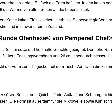
vorgeheizt werden. Einfach die Form befüllen, in den kalten ode
lt die Wärme von allen Seiten an die Lebensmittel.
 Keine kalten Flüssigkeiten in erhitzte Stoneware gießen und
issfrei und in einwandfreiem Zustand.
die Runde Ofenhexe® von Pampered Chef
rmaßen für süße und herzhafte Gerichte geeignet. Der hohe Rand
Mit 3 Litern Fassungsvermögen und 26 cm Innendurchmesser ist s
acht die Form zum Hingucker auf dem Tisch. Vom Ofen direkt zu
 süßen Seite – oder Quiche, Tarte, Auflauf und Schmorgerichte
ssen. Die Form ist außerdem für die Mikrowelle sowie Kühlschra