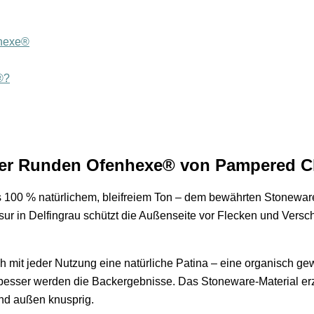
nhexe®
®?
l der Runden Ofenhexe® von Pampered 
 100 % natürlichem, bleifreiem Ton – dem bewährten Stoneware-
ur in Delfingrau schützt die Außenseite vor Flecken und Versc
ch mit jeder Nutzung eine natürliche Patina – eine organisch gew
to besser werden die Backergebnisse. Das Stoneware-Material e
und außen knusprig.